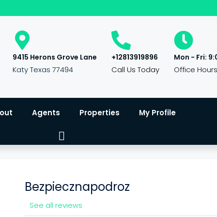
9415 Herons Grove Lane
+12813919896
Mon - Fri: 9:
Katy Texas 77494
Call Us Today
Office Hour
out
Agents
Properties
My Profile
Bezpiecznapodroz
See all reviews