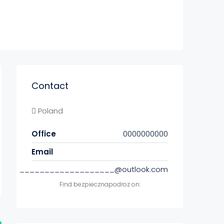
Contact
Poland
Office
0000000000
Email
___________________@outlook.com
Find bezpiecznapodroz on: