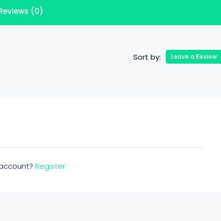
Reviews (0)
Sort by:
Leave a Review
n account?
Register