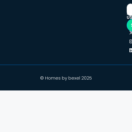
F
U
© Homes by bexel 2025