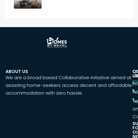
ABOUT US
C
Q
U
LI
We are a broad based Collaborative initiative aimed at
Pr
assisting home-seekers access decent and affordable
Po
accommodation with zero hassle.
T
a
Co
SU
F
O
NE