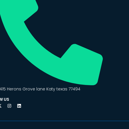
415 Herons Grove lane Katy texas 77494
W US