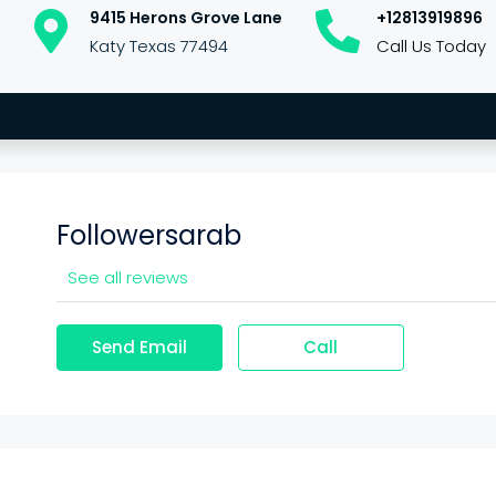
9415 Herons Grove Lane
+12813919896
Katy Texas 77494
Call Us Today
Followersarab
See all reviews
Send Email
Call