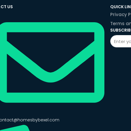
CT US
QUICK LI
Privacy P
Terms an
SUBSCRIB
ontact@homesbybexel.com