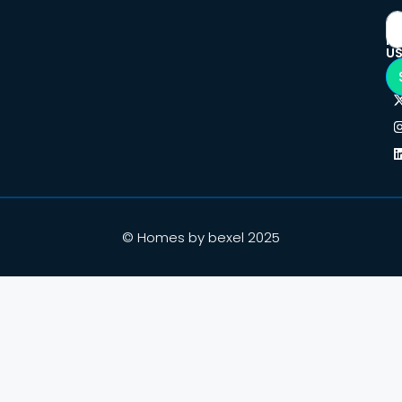
F
U
© Homes by bexel 2025