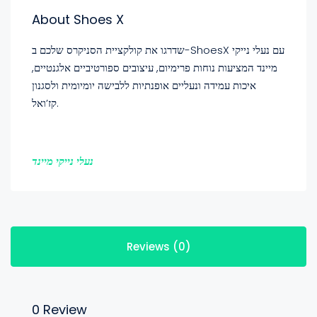
About Shoes X
שדרגו את קולקציית הסניקרס שלכם ב-ShoesX עם נעלי נייקי
מיינד המציעות נוחות פרימיום, עיצובים ספורטיביים אלגנטיים,
איכות עמידה ונעליים אופנתיות ללבישה יומיומית ולסגנון
קז’ואל.
נעלי נייקי מיינד
Reviews (0)
0 Review