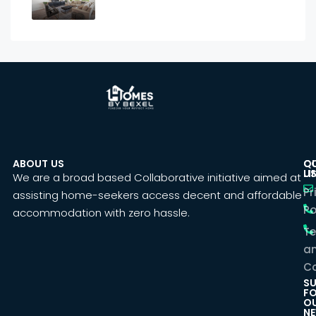
ABOUT US
C
Q
U
LI
We are a broad based Collaborative initiative aimed at
Pr
assisting home-seekers access decent and affordable
Po
accommodation with zero hassle.
T
a
Co
SU
F
O
NE