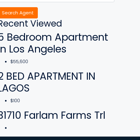
Search Agent
Recent Viewed
5 Bedroom Apartment
In Los Angeles
$55,600
2 BED APARTMENT IN
LAGOS
$100
31710 Farlam Farms Trl