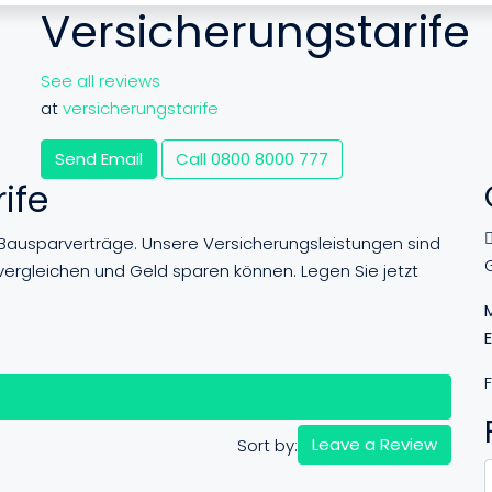
Versicherungstarife
See all reviews
at
versicherungstarife
Send Email
Call
0800 8000 777
ife
n Bausparverträge. Unsere Versicherungsleistungen sind
 vergleichen und Geld sparen können. Legen Sie jetzt
F
views (0)
Leave a Review
Sort by: