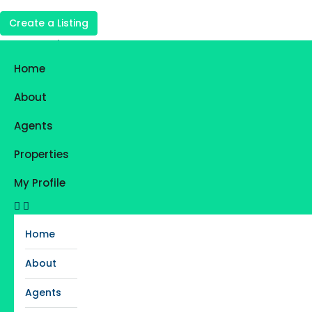
Create a Listing
Login
Register
Home
Favorites
0
About
Agents
Properties
My Profile
Home
About
Agents