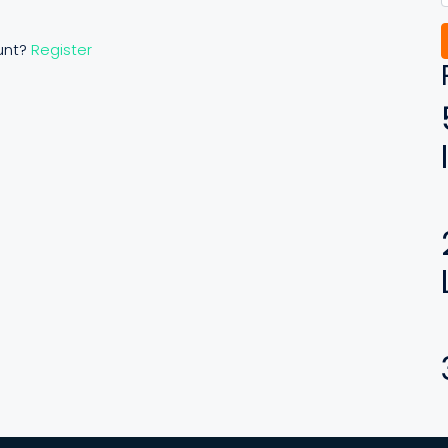
unt?
Register