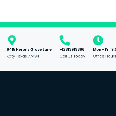
9415 Herons Grove Lane
+12813919896
Mon - Fri: 9:
Katy Texas 77494
Call Us Today
Office Hour