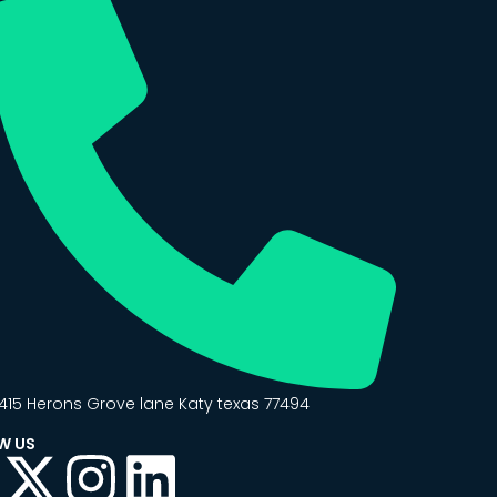
415 Herons Grove lane Katy texas 77494
W US